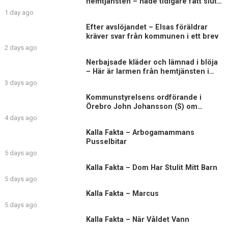
hemtjänsten – hade tidigare fått sluta
på äldreboende
1 day ago
Efter avslöjandet – Elsas föräldrar
kräver svar från kommunen i ett brev
2 days ago
Nerbajsade kläder och lämnad i blöja
– Här är larmen från hemtjänsten i
Uddevalla
3 days ago
Kommunstyrelsens ordförande i
Örebro John Johansson (S) om
Elsagranskningen
4 days ago
Kalla Fakta – Arbogamammans
Pusselbitar
5 days ago
Kalla Fakta – Dom Har Stulit Mitt Barn
5 days ago
Kalla Fakta – Marcus
5 days ago
Kalla Fakta – När Våldet Vann