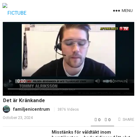
MENU
Det är Kränkande
familjenicentrum
3876 Videos
October 23, 2024
0
0
SHARE
Misstänks för våldtäkt inom