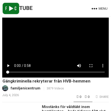
MENU
Gängkriminella rekryterar från HVB-hemmen
familjenicentrum
3879 Videos
July 4, 2026
0
0
SHARE
Misstänks för våldtäkt inom