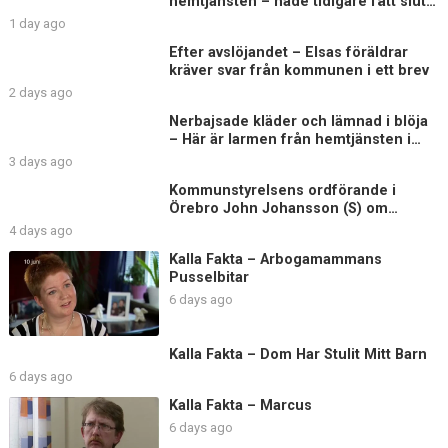
hemtjänsten – hade tidigare fått sluta
på äldreboende
1 day ago
Efter avslöjandet – Elsas föräldrar
kräver svar från kommunen i ett brev
2 days ago
Nerbajsade kläder och lämnad i blöja
– Här är larmen från hemtjänsten i
Uddevalla
3 days ago
Kommunstyrelsens ordförande i
Örebro John Johansson (S) om
Elsagranskningen
4 days ago
Kalla Fakta – Arbogamammans
Pusselbitar
6 days ago
Kalla Fakta – Dom Har Stulit Mitt Barn
6 days ago
Kalla Fakta – Marcus
6 days ago