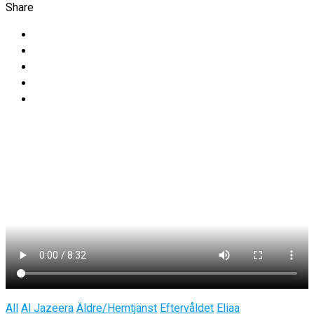
Share
All
Al Jazeera
Äldre/Hemtjänst
Eftervåldet
Eliaa