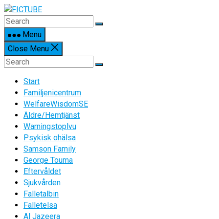
Skip
to
content
Menu
Close Menu
Start
Familjenicentrum
WelfareWisdomSE
Äldre/Hemtjänst
Warningstoplvu
Psykisk ohälsa
Samson Family
George Touma
Eftervåldet
Sjukvården
Falletalbin
Falletelsa
Al Jazeera