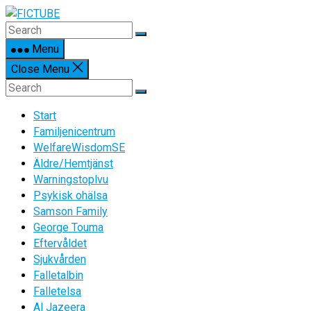
Skip
to
content
Menu
Close Menu
Start
Familjenicentrum
WelfareWisdomSE
Äldre/Hemtjänst
Warningstoplvu
Psykisk ohälsa
Samson Family
George Touma
Eftervåldet
Sjukvården
Falletalbin
Falletelsa
Al Jazeera