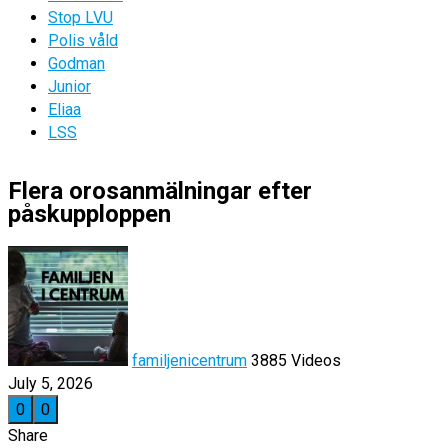
Stop LVU
Polis våld
Godman
Junior
Eliaa
LSS
Flera orosanmälningar efter
påskupploppen
familjenicentrum
3885 Videos
July 5, 2026
0
0
Share