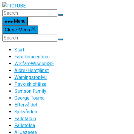
Skip
to
content
Menu
Close Menu
Start
Familjenicentrum
WelfareWisdomSE
Äldre/Hemtjänst
Warningstoplvu
Psykisk ohälsa
Samson Family
George Touma
Eftervåldet
Sjukvården
Falletalbin
Falletelsa
Al Jazeera