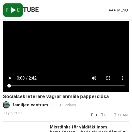
MENU
Socialsekreterare vägrar anmäla papperslösa
familjenicentrum
3815 Videos
July 6, 2026
0
0
SHARE
Misstänks för våldtäkt inom