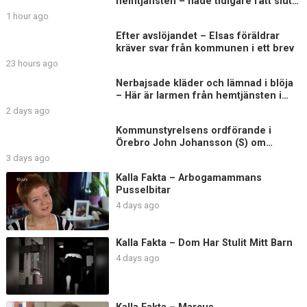
hemtjänsten – hade tidigare fått sluta
på äldreboende
1 hour ago
Efter avslöjandet – Elsas föräldrar
kräver svar från kommunen i ett brev
23 hours ago
Nerbajsade kläder och lämnad i blöja
– Här är larmen från hemtjänsten i
Uddevalla
2 days ago
Kommunstyrelsens ordförande i
Örebro John Johansson (S) om
Elsagranskningen
3 days ago
Kalla Fakta – Arbogamammans
Pusselbitar
4 days ago
Kalla Fakta – Dom Har Stulit Mitt Barn
4 days ago