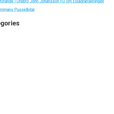
örande i Örebro John Johansson (S) om Elsagranskningen
ammans Pusselbitar
gories