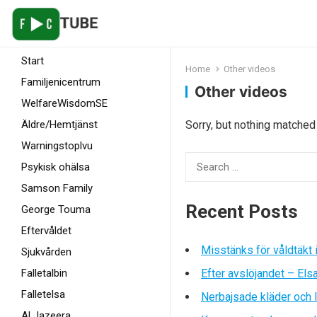
Start
Home
Other videos
Familjenicentrum
Other videos
WelfareWisdomSE
Äldre/Hemtjänst
Sorry, but nothing matched
Warningstoplvu
Search
Psykisk ohälsa
for:
Samson Family
Recent Posts
George Touma
Eftervåldet
Misstänks för våldtäkt 
Sjukvården
Falletalbin
Efter avslöjandet – Els
Falletelsa
Nerbajsade kläder och l
Al Jazeera