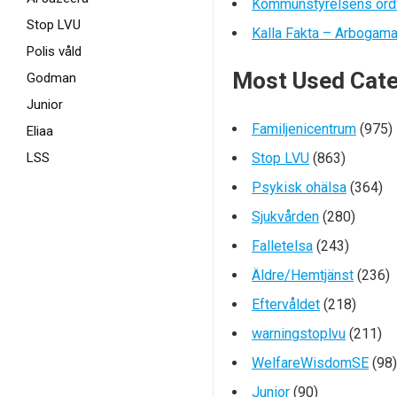
Kommunstyrelsens ordf
Stop LVU
Kalla Fakta – Arbogam
Polis våld
Most Used Cate
Godman
Junior
Familjenicentrum
(975)
Eliaa
LSS
Stop LVU
(863)
Psykisk ohälsa
(364)
Sjukvården
(280)
Falletelsa
(243)
Äldre/Hemtjänst
(236)
Eftervåldet
(218)
warningstoplvu
(211)
WelfareWisdomSE
(98)
Junior
(90)