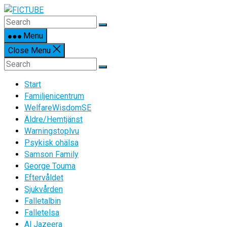
Skip
to
content
Menu
Close Menu
Start
Familjenicentrum
WelfareWisdomSE
Äldre/Hemtjänst
Warningstoplvu
Psykisk ohälsa
Samson Family
George Touma
Eftervåldet
Sjukvården
Falletalbin
Falletelsa
Al Jazeera