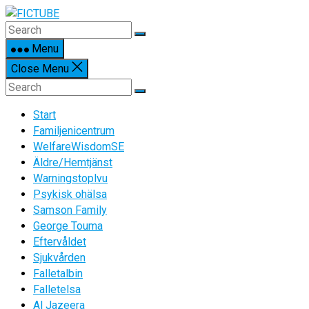
Skip
to
content
Menu
Close Menu
Start
Familjenicentrum
WelfareWisdomSE
Äldre/Hemtjänst
Warningstoplvu
Psykisk ohälsa
Samson Family
George Touma
Eftervåldet
Sjukvården
Falletalbin
Falletelsa
Al Jazeera