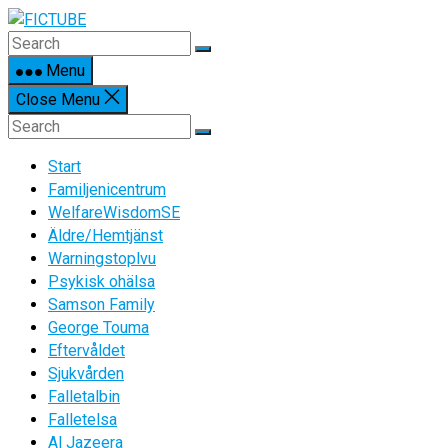
Skip
to
content
Menu
Close Menu
Start
Familjenicentrum
WelfareWisdomSE
Äldre/Hemtjänst
Warningstoplvu
Psykisk ohälsa
Samson Family
George Touma
Eftervåldet
Sjukvården
Falletalbin
Falletelsa
Al Jazeera