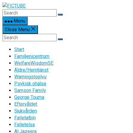
Skip
to
content
Menu
Close Menu
Start
Familjenicentrum
WelfareWisdomSE
Äldre/Hemtjänst
Warningstoplvu
Psykisk ohälsa
Samson Family
George Touma
Eftervåldet
Sjukvården
Falletalbin
Falletelsa
Al Jazeera