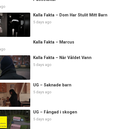
 ago
Kalla Fakta – Dom Har Stulit Mitt Barn
5 days ago
Kalla Fakta – Marcus
 ago
Kalla Fakta – När Våldet Vann
5 days ago
UG – Saknade barn
5 days ago
UG – Fångad i skogen
5 days ago