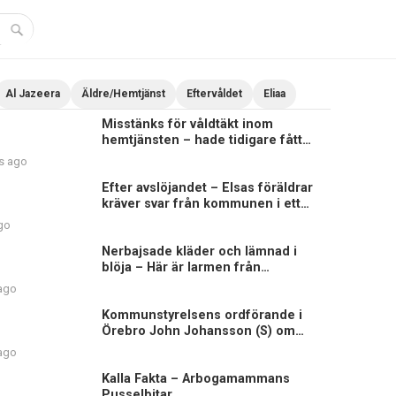
Al Jazeera
Äldre/Hemtjänst
Eftervåldet
Eliaa
Misstänks för våldtäkt inom
hemtjänsten – hade tidigare fått
sluta på äldreboende
s ago
Efter avslöjandet – Elsas föräldrar
kräver svar från kommunen i ett
brev
go
Nerbajsade kläder och lämnad i
blöja – Här är larmen från
hemtjänsten i Uddevalla
 ago
Kommunstyrelsens ordförande i
Örebro John Johansson (S) om
Elsagranskningen
 ago
Kalla Fakta – Arbogamammans
Pusselbitar