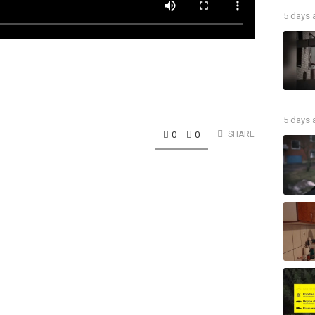
5 days
5 days
0
0
SHARE