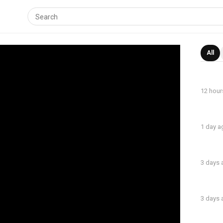
All
12 hour
1 day a
3 days
3 days