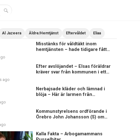
Al Jazeera
Äldre/Hemtjänst
Eftervåldet
Eliaa
Misstänks för våldtäkt inom
hemtjänsten – hade tidigare fått
sluta på äldreboende
ago
Efter avslöjandet – Elsas föräldrar
kräver svar från kommunen i ett
brev
s ago
Nerbajsade kläder och lämnad i
blöja – Här är larmen från
hemtjänsten i Uddevalla
 ago
Kommunstyrelsens ordförande i
Örebro John Johansson (S) om
Elsagranskningen
 ago
Kalla Fakta – Arbogamammans
Pusselbitar