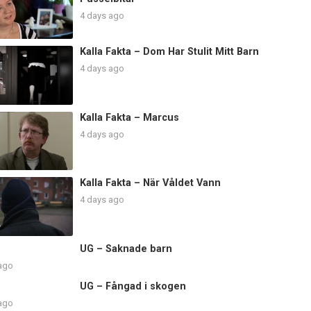
4 days ago
Kalla Fakta – Dom Har Stulit Mitt Barn
4 days ago
Kalla Fakta – Marcus
4 days ago
Kalla Fakta – När Våldet Vann
4 days ago
UG – Saknade barn
 ago
UG – Fångad i skogen
 ago