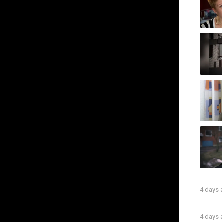
enuint olämpligt”
0
0
SHARE
4 days
4 days