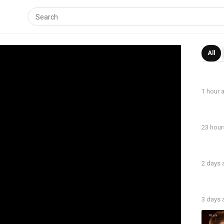
All
1 hour 
23 hour
2 days
3 days