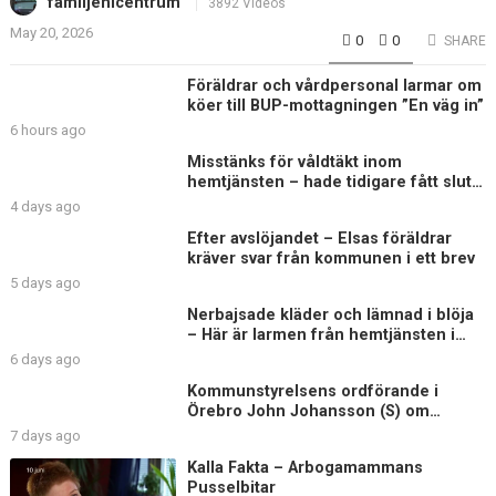
familjenicentrum
3892 Videos
May 20, 2026
0
0
SHARE
Föräldrar och vårdpersonal larmar om
köer till BUP-mottagningen ”En väg in”
6 hours ago
Misstänks för våldtäkt inom
hemtjänsten – hade tidigare fått sluta
på äldreboende
4 days ago
Efter avslöjandet – Elsas föräldrar
kräver svar från kommunen i ett brev
5 days ago
Nerbajsade kläder och lämnad i blöja
– Här är larmen från hemtjänsten i
Uddevalla
6 days ago
Kommunstyrelsens ordförande i
Örebro John Johansson (S) om
Elsagranskningen
7 days ago
Kalla Fakta – Arbogamammans
Pusselbitar