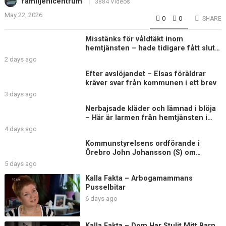
familjenicentrum
3884 Videos
May 22, 2026
0
0
SHARE
Misstänks för våldtäkt inom
hemtjänsten – hade tidigare fått sluta
på äldreboende
2 days ago
Efter avslöjandet – Elsas föräldrar
kräver svar från kommunen i ett brev
3 days ago
Nerbajsade kläder och lämnad i blöja
– Här är larmen från hemtjänsten i
Uddevalla
4 days ago
Kommunstyrelsens ordförande i
Örebro John Johansson (S) om
Elsagranskningen
5 days ago
Kalla Fakta – Arbogamammans
Pusselbitar
6 days ago
Kalla Fakta – Dom Har Stulit Mitt Barn