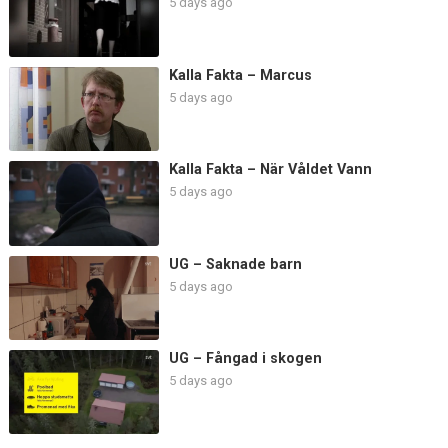
5 days ago
Kalla Fakta – Marcus
5 days ago
Kalla Fakta – När Våldet Vann
5 days ago
UG – Saknade barn
5 days ago
UG – Fångad i skogen
5 days ago