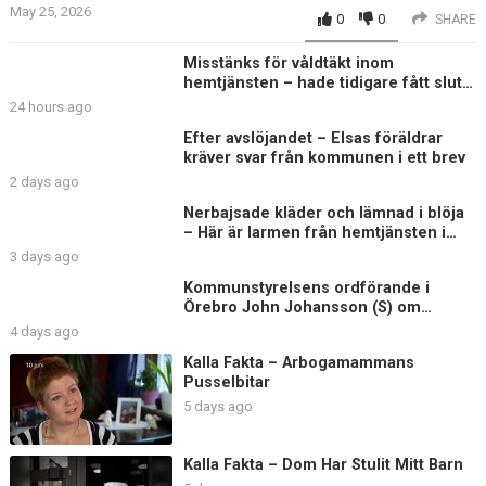
May 25, 2026
0
0
SHARE
Misstänks för våldtäkt inom
hemtjänsten – hade tidigare fått sluta
på äldreboende
24 hours ago
Efter avslöjandet – Elsas föräldrar
kräver svar från kommunen i ett brev
2 days ago
Nerbajsade kläder och lämnad i blöja
– Här är larmen från hemtjänsten i
Uddevalla
3 days ago
Kommunstyrelsens ordförande i
Örebro John Johansson (S) om
Elsagranskningen
4 days ago
Kalla Fakta – Arbogamammans
Pusselbitar
5 days ago
Kalla Fakta – Dom Har Stulit Mitt Barn