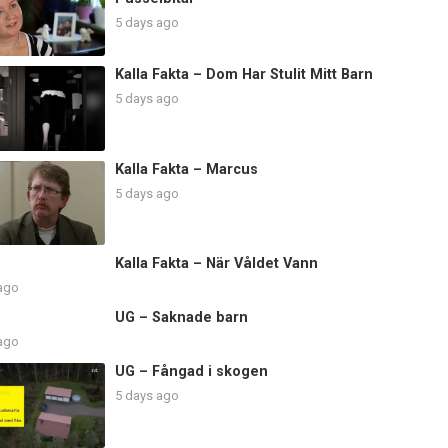
5 days ago
Kalla Fakta – Dom Har Stulit Mitt Barn
5 days ago
Kalla Fakta – Marcus
5 days ago
Kalla Fakta – När Våldet Vann
 ago
UG – Saknade barn
 ago
UG – Fångad i skogen
5 days ago