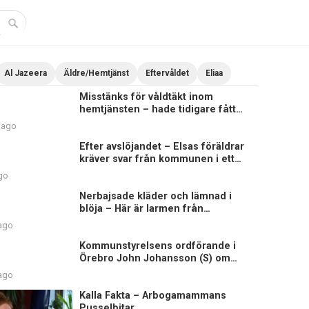
Al Jazeera
Äldre/Hemtjänst
Eftervåldet
Eliaa
Misstänks för våldtäkt inom
hemtjänsten – hade tidigare fått
sluta på äldreboende
 ago
Efter avslöjandet – Elsas föräldrar
kräver svar från kommunen i ett
brev
go
Nerbajsade kläder och lämnad i
blöja – Här är larmen från
hemtjänsten i Uddevalla
 ago
Kommunstyrelsens ordförande i
Örebro John Johansson (S) om
Elsagranskningen
 ago
Kalla Fakta – Arbogamammans
Pusselbitar