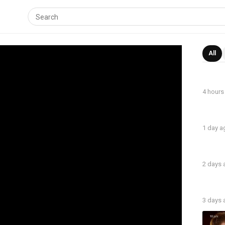
All
4 hours
1 day a
2 days
3 days