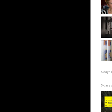
gde på falskt tips
0
0
SHARE
5 days
5 days