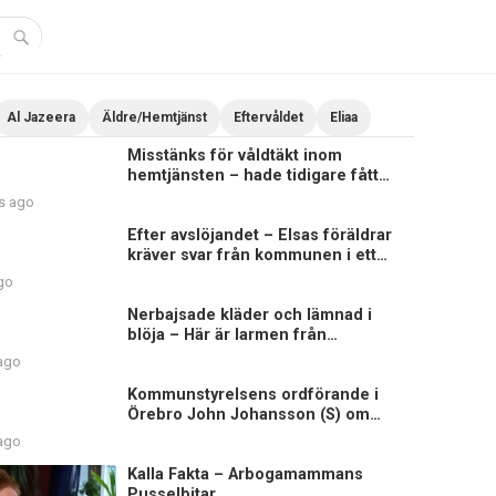
Al Jazeera
Äldre/Hemtjänst
Eftervåldet
Eliaa
Misstänks för våldtäkt inom
hemtjänsten – hade tidigare fått
sluta på äldreboende
s ago
Efter avslöjandet – Elsas föräldrar
kräver svar från kommunen i ett
brev
go
Nerbajsade kläder och lämnad i
blöja – Här är larmen från
hemtjänsten i Uddevalla
 ago
Kommunstyrelsens ordförande i
Örebro John Johansson (S) om
Elsagranskningen
 ago
Kalla Fakta – Arbogamammans
Pusselbitar