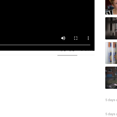
0
0
SHARE
5 days
5 days