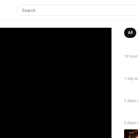
All
13 hour
1 day a
3 days
3 days