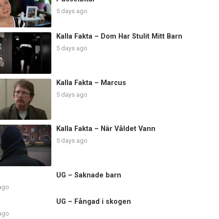
5 days ago
Kalla Fakta – Dom Har Stulit Mitt Barn
5 days ago
Kalla Fakta – Marcus
5 days ago
Kalla Fakta – När Våldet Vann
5 days ago
UG – Saknade barn
 ago
UG – Fångad i skogen
 ago