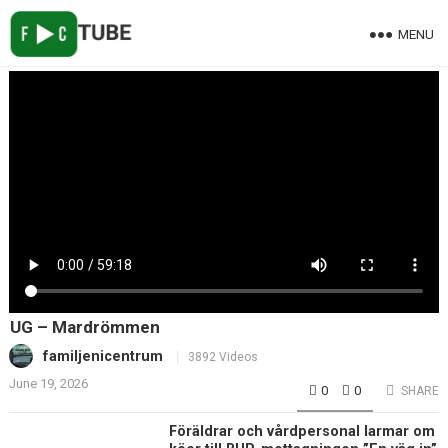
MENU
UG – Mardrömmen
familjenicentrum
3892 Videos
June 19, 2026
0
0
SHARE
Föräldrar och vårdpersonal larmar om