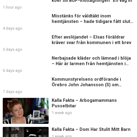
köer till BUP-mottagningen ”En väg in”
1 hour ago
Misstänks för våldtäkt inom
hemtjänsten – hade tidigare fått sluta
på äldreboende
4 days ago
Efter avslöjandet – Elsas föräldrar
kräver svar från kommunen i ett brev
5 days ago
Nerbajsade kläder och lämnad i blöja
– Här är larmen från hemtjänsten i
Uddevalla
6 days ago
Kommunstyrelsens ordförande i
Örebro John Johansson (S) om
Elsagranskningen
7 days ago
Kalla Fakta – Arbogamammans
Pusselbitar
1 week ago
Kalla Fakta – Dom Har Stulit Mitt Barn
1 week ago