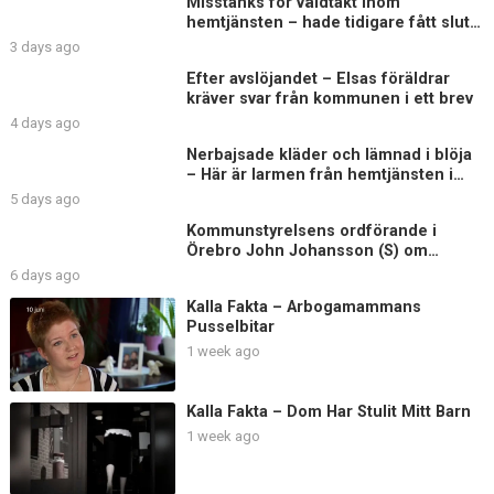
Misstänks för våldtäkt inom
hemtjänsten – hade tidigare fått sluta
på äldreboende
3 days ago
Efter avslöjandet – Elsas föräldrar
kräver svar från kommunen i ett brev
4 days ago
Nerbajsade kläder och lämnad i blöja
– Här är larmen från hemtjänsten i
Uddevalla
5 days ago
Kommunstyrelsens ordförande i
Örebro John Johansson (S) om
Elsagranskningen
6 days ago
Kalla Fakta – Arbogamammans
Pusselbitar
1 week ago
Kalla Fakta – Dom Har Stulit Mitt Barn
1 week ago