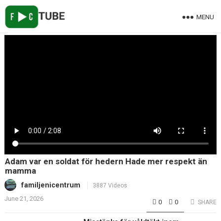
MENU
Adam var en soldat för hedern Hade mer respekt än
mamma
familjenicentrum
3887 Videos
June 21, 2026
0
0
SHARE