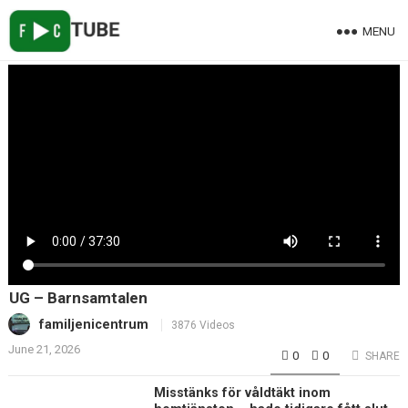
MENU
UG – Barnsamtalen
familjenicentrum
3876 Videos
June 21, 2026
0
0
SHARE
Misstänks för våldtäkt inom