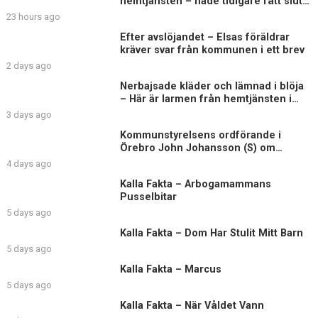
hemtjänsten – hade tidigare fått sluta
på äldreboende
23 hours ago
Efter avslöjandet – Elsas föräldrar
kräver svar från kommunen i ett brev
2 days ago
Nerbajsade kläder och lämnad i blöja
– Här är larmen från hemtjänsten i
Uddevalla
3 days ago
Kommunstyrelsens ordförande i
Örebro John Johansson (S) om
Elsagranskningen
4 days ago
Kalla Fakta – Arbogamammans
Pusselbitar
5 days ago
Kalla Fakta – Dom Har Stulit Mitt Barn
5 days ago
Kalla Fakta – Marcus
5 days ago
Kalla Fakta – När Våldet Vann