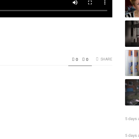
0
0
SHARE
5 days
5 days