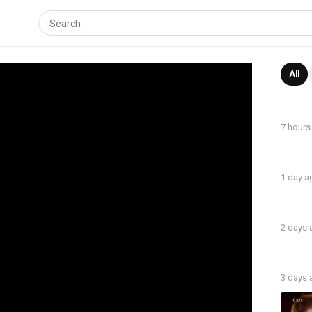
All
7 hours
1 day a
2 days
3 days