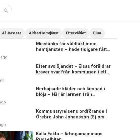
Al Jazeera
Äldre/Hemtjänst
Eftervåldet
Eliaa
Misstänks för våldtäkt inom
hemtjänsten – hade tidigare fått
sluta på äldreboende
 ago
Efter avslöjandet – Elsas föräldrar
kräver svar från kommunen i ett
brev
go
Nerbajsade kläder och lämnad i
blöja – Här är larmen från
hemtjänsten i Uddevalla
 ago
Kommunstyrelsens ordförande i
Örebro John Johansson (S) om
Elsagranskningen
 ago
Kalla Fakta – Arbogamammans
Pusselbitar