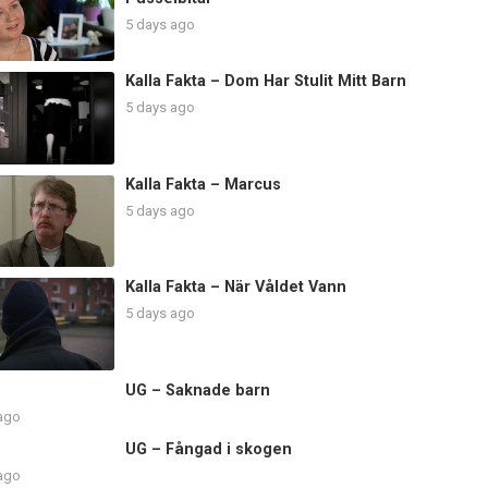
5 days ago
Kalla Fakta – Dom Har Stulit Mitt Barn
5 days ago
Kalla Fakta – Marcus
5 days ago
Kalla Fakta – När Våldet Vann
5 days ago
UG – Saknade barn
 ago
UG – Fångad i skogen
 ago