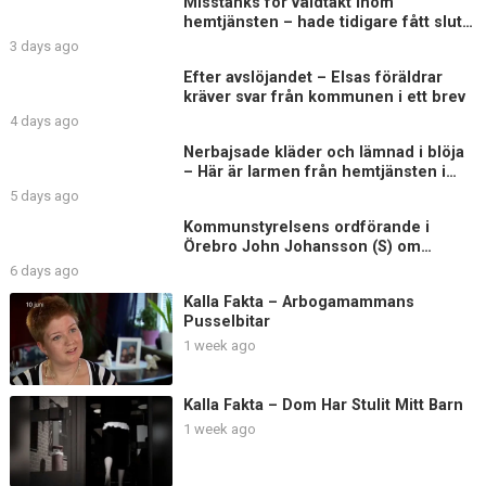
Misstänks för våldtäkt inom
hemtjänsten – hade tidigare fått sluta
på äldreboende
3 days ago
Efter avslöjandet – Elsas föräldrar
kräver svar från kommunen i ett brev
4 days ago
Nerbajsade kläder och lämnad i blöja
– Här är larmen från hemtjänsten i
Uddevalla
5 days ago
Kommunstyrelsens ordförande i
Örebro John Johansson (S) om
Elsagranskningen
6 days ago
Kalla Fakta – Arbogamammans
Pusselbitar
1 week ago
Kalla Fakta – Dom Har Stulit Mitt Barn
1 week ago