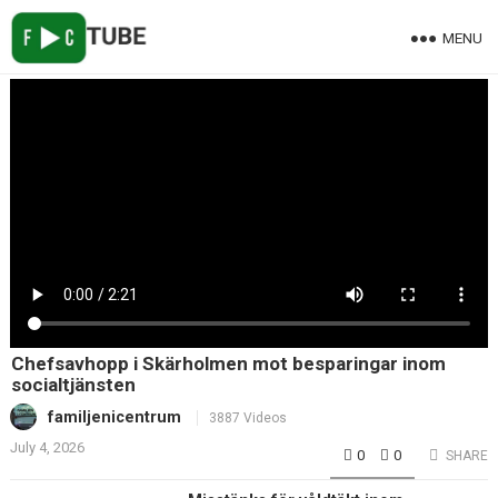
MENU
Chefsavhopp i Skärholmen mot besparingar inom
socialtjänsten
familjenicentrum
3887 Videos
July 4, 2026
0
0
SHARE