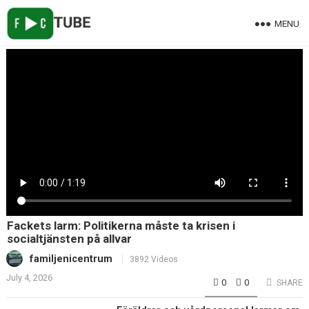
MENU
Fackets larm: Politikerna måste ta krisen i
socialtjänsten på allvar
familjenicentrum
3892 Videos
July 4, 2026
0
0
SHARE