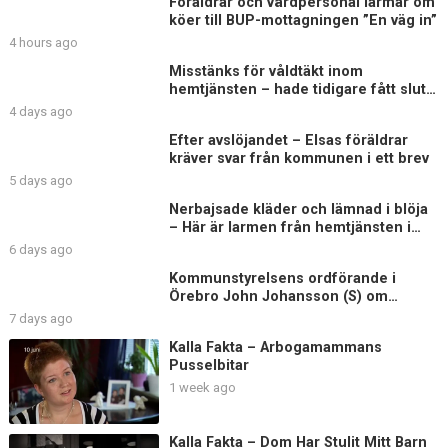
Föräldrar och vårdpersonal larmar om
köer till BUP-mottagningen ”En väg in”
4 hours ago
Misstänks för våldtäkt inom
hemtjänsten – hade tidigare fått sluta
på äldreboende
4 days ago
Efter avslöjandet – Elsas föräldrar
kräver svar från kommunen i ett brev
5 days ago
Nerbajsade kläder och lämnad i blöja
– Här är larmen från hemtjänsten i
Uddevalla
6 days ago
Kommunstyrelsens ordförande i
Örebro John Johansson (S) om
Elsagranskningen
7 days ago
Kalla Fakta – Arbogamammans
Pusselbitar
1 week ago
Kalla Fakta – Dom Har Stulit Mitt Barn