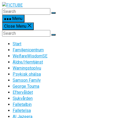
Skip
to
content
Menu
Close Menu
Start
Familjenicentrum
WelfareWisdomSE
Äldre/Hemtjänst
Warningstoplvu
Psykisk ohälsa
Samson Family
George Touma
Eftervåldet
Sjukvården
Falletalbin
Falletelsa
Al Jazeera