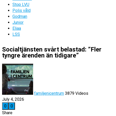
Stop LVU
Polis våld
Godman
Junior
Eliaa
LSS
Socialtjänsten svårt belastad: ”Fler
tyngre ärenden än tidigare”
familjenicentrum
3879 Videos
July 4, 2026
0
0
Share