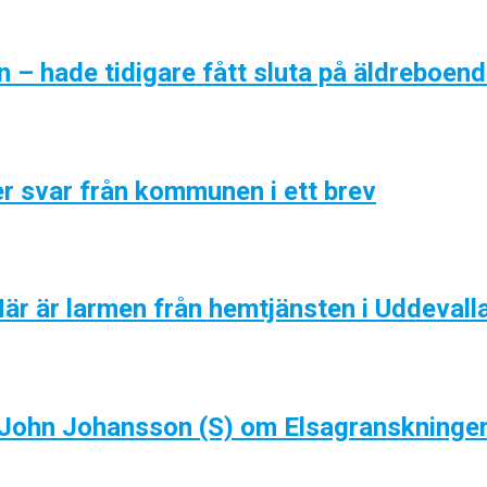
 – hade tidigare fått sluta på äldreboen
er svar från kommunen i ett brev
Här är larmen från hemtjänsten i Uddevall
 John Johansson (S) om Elsagranskninge