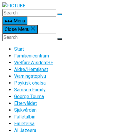
Skip
to
content
Menu
Close Menu
Start
Familjenicentrum
WelfareWisdomSE
Äldre/Hemtjänst
Warningstoplvu
Psykisk ohälsa
Samson Family
George Touma
Eftervåldet
Sjukvården
Falletalbin
Falletelsa
Al Jazeera