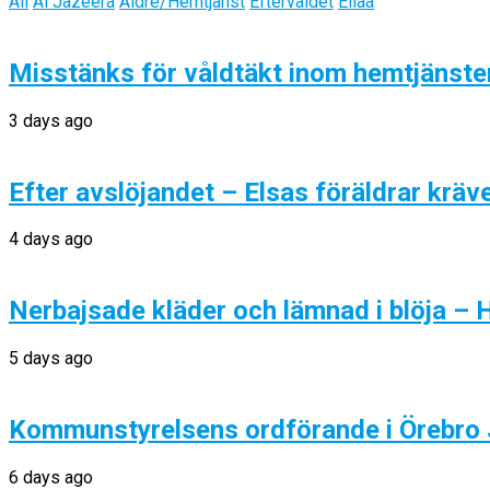
All
Al Jazeera
Äldre/Hemtjänst
Eftervåldet
Eliaa
Misstänks för våldtäkt inom hemtjänsten
3 days ago
Efter avslöjandet – Elsas föräldrar kräv
4 days ago
Nerbajsade kläder och lämnad i blöja – 
5 days ago
Kommunstyrelsens ordförande i Örebro
6 days ago