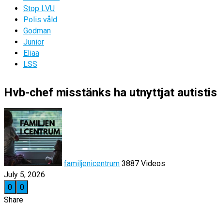
Stop LVU
Polis våld
Godman
Junior
Eliaa
LSS
Hvb-chef misstänks ha utnyttjat autisti
familjenicentrum
3887 Videos
July 5, 2026
0
0
Share