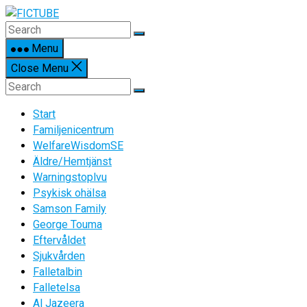
Skip
to
content
Menu
Close Menu
Start
Familjenicentrum
WelfareWisdomSE
Äldre/Hemtjänst
Warningstoplvu
Psykisk ohälsa
Samson Family
George Touma
Eftervåldet
Sjukvården
Falletalbin
Falletelsa
Al Jazeera